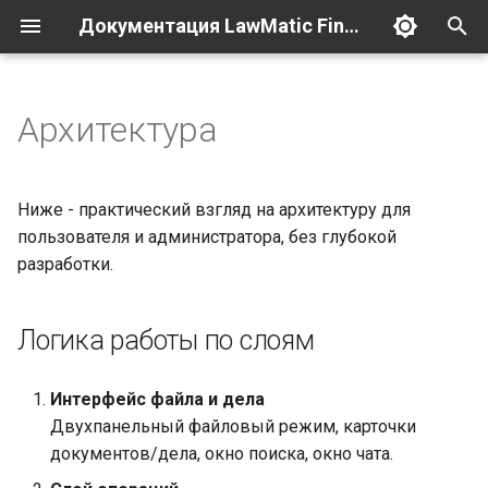
Документация LawMatic Finder
И
н
Архитектура
Обзор
Установка и первый запуск
Сводка
Логика работы по слоям
Обзор
Обзор
и
(macOS)
ц
«Что нового» и платформы
1.0.28 (11.04.2026)
Ключевые компоненты
Ниже - практический взгляд на архитектуру для
Файловый браузер
и
пользователя и администратора, без глубокой
ИИ — единые настройки
1.0.21 (23.03.2026)
Как это выглядит в
разработки.
а
База дела — для
типовом сценарии
пользователя
л
Логика работы по слоям
и
Чат с ИИ и настройки
з
Интерфейс файла и дела
а
Двухпанельный файловый режим, карточки
документов/дела, окно поиска, окно чата.
ц