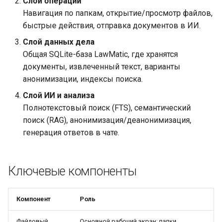
Слой операций
и
Навигация по папкам, открытие/просмотр файлов,
я
быстрые действия, отправка документов в ИИ.
Слой данных дела
п
Общая SQLite-база LawMatic, где хранятся
о
документы, извлеченный текст, варианты
и
анонимизации, индексы поиска.
Слой ИИ и анализа
с
Полнотекстовый поиск (FTS), семантический
к
поиск (RAG), анонимизация/деанонимизация,
а
генерация ответов в чате.
Ключевые компоненты
Компонент
Роль
Файловый
Основной рабочий экран: папки,