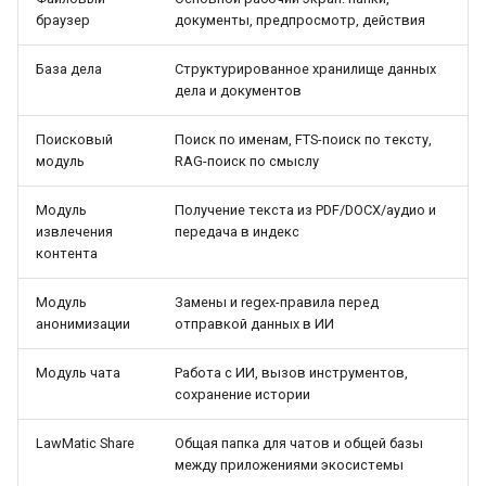
браузер
документы, предпросмотр, действия
База дела
Структурированное хранилище данных
дела и документов
Поисковый
Поиск по именам, FTS-поиск по тексту,
модуль
RAG-поиск по смыслу
Модуль
Получение текста из PDF/DOCX/аудио и
извлечения
передача в индекс
контента
Модуль
Замены и regex-правила перед
анонимизации
отправкой данных в ИИ
Модуль чата
Работа с ИИ, вызов инструментов,
сохранение истории
LawMatic Share
Общая папка для чатов и общей базы
между приложениями экосистемы