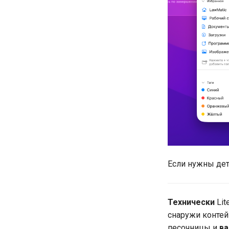
Если нужны дет
Технически
Lit
снаружи контей
песочницы и
ва