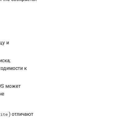
цу и
иска;
ходимости к
cOS может
не
) отличают
lite