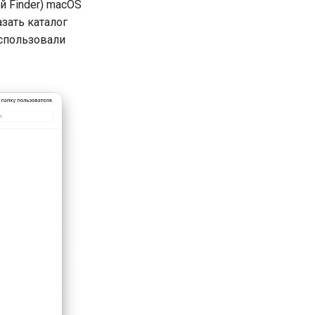
й Finder) macOS
азать каталог
использовали