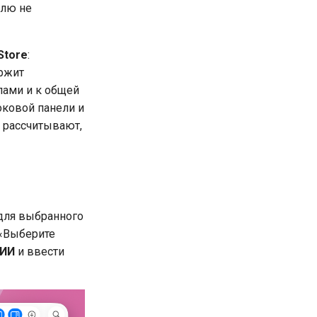
елю не
Store
:
ержит
лами и к общей
оковой панели и
e рассчитывают,
для выбранного
 «Выберите
 ИИ
и ввести