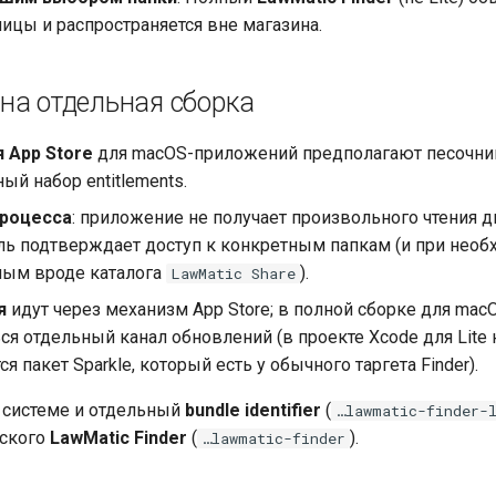
ицы и распространяется вне магазина.
на отдельная сборка
 App Store
для macOS-приложений предполагают песочни
ый набор entitlements.
процесса
: приложение не получает произвольного чтения д
ль подтверждает доступ к конкретным папкам (и при необ
ым вроде каталога
).
LawMatic Share
я
идут через механизм App Store; в полной сборке для ma
я отдельный канал обновлений (в проекте Xcode для Lite 
я пакет Sparkle, который есть у обычного таргета Finder).
 системе и отдельный
bundle identifier
(
…lawmatic-finder-
еского
LawMatic Finder
(
).
…lawmatic-finder