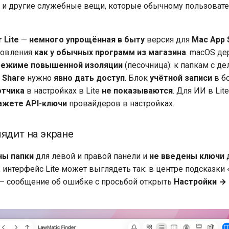
и другие служебные вещи, которые обычному пользоват
 Lite
—
немного упрощённая в быту
версия для
Mac App 
новления
как у обычных программ из магазина
. macOS д
режиме повышенной изоляции
(песочница): к папкам с де
 Share
нужно
явно дать доступ
. Блок
учётной записи
в б
отчика
в настройках в Lite
не показываются
. Для ИИ в Lit
ажете API-ключи
провайдеров в настройках.
лядит на экране
ны папки
для левой и правой панели и
не введены ключи
 интерфейс Lite может выглядеть так: в центре подсказки
е — сообщение об ошибке с просьбой открыть
Настройки →