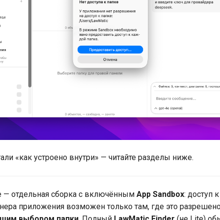
али «как устроено внутри» — читайте разделы ниже.
e — отдельная сборка с включённым
App Sandbox
: доступ 
нера приложения возможен только там, где это разрешен
шим выбором папки
. Полный
LawMatic Finder
(не Lite) о