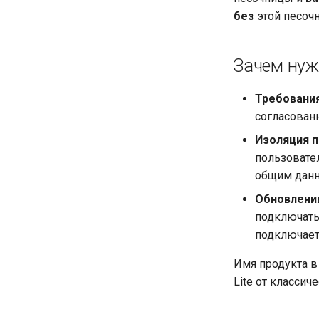
без
этой песочн
Зачем нуж
Требования
согласованн
Изоляция 
пользовате
общим данн
Обновлени
подключатьс
подключаетс
Имя продукта в
Lite от классич