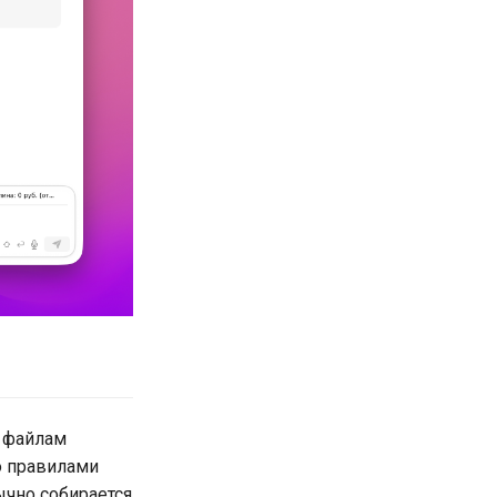
к файлам
о правилами
бычно собирается