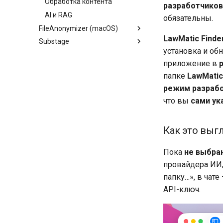
Обработка контента
разработчиков
AI и RAG
обязательны.
FileAnonymizer (macOS)
LawMatic Finder
Substage
Обзор
установка и об
Обзор
приложение в
папке
LawMatic
режим разраб
что вы
сами ук
Как это выг
Пока
не выбра
провайдера ИИ,
папку…», в чат
API-ключ.