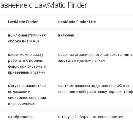
авнение с LawMatic Finder
LawMatic Finder
LawMatic Finder Lite
выключен (типичная
включён
сборка вне MAS)
шире: можно сразу
старт из ограниченного контекста;
явна
работать с корнем
доступа
к нужным папкам
файловой системы и
привычными путями
могут показываться
часть модальных подсказок по ФС откл
подсказки и
сценария «выберите папку через интерф
системные сценарии
вне песочницы
отображается
в текущей сборке
не
показывается