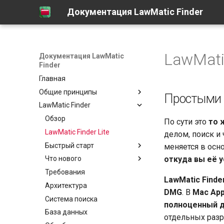
Документация LawMatic Finder
LawMatic
Документация LawMatic
Finder
Главная
Общие принципы
Простыми
LawMatic Finder
Обзор
«Что нового» и платформы
Обзор
По сути это
то 
ИИ — единые настройки
LawMatic Finder Lite
делом, поиск и
Быстрый старт
меняется в осн
откуда вы её 
Что нового
Установка и первый запуск
(macOS)
Требования
Сводка
LawMatic Finde
Файловый браузер
Архитектура
1.0.28 (11.04.2026)
DMG
. В
Mac App
База дела — для
Система поиска
1.0.21 (23.03.2026)
пользователя
полноценный д
База данных
отдельных разр
Чат с ИИ и настройки