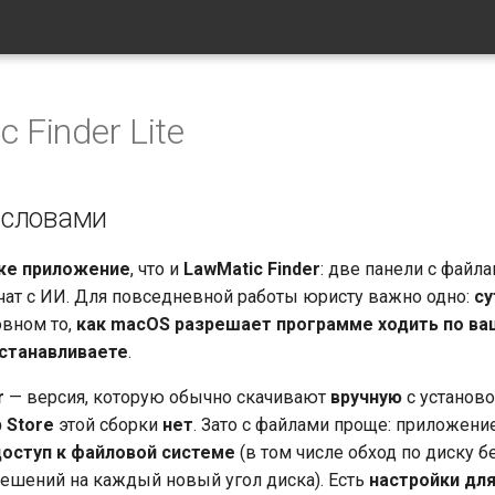
 Finder Lite
 словами
же приложение
, что и
LawMatic Finder
: две панели с файла
 чат с ИИ. Для повседневной работы юристу важно одно:
су
овном то,
как macOS разрешает программе ходить по ва
устанавливаете
.
r
— версия, которую обычно скачивают
вручную
с установо
 Store
этой сборки
нет
. Зато с файлами проще: приложение
оступ к файловой системе
(в том числе обход по диску б
ешений на каждый новый угол диска). Есть
настройки дл