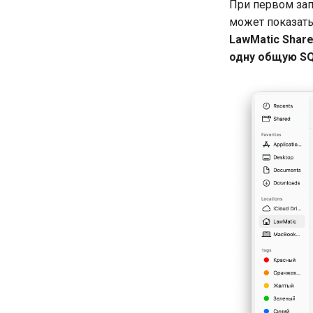
При первом зап
может показат
LawMatic Shar
одну общую SQ