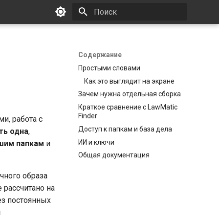
Инициализация поиска
Содержание
Простыми словами
Как это выглядит на экране
Зачем нужна отдельная сборка
Краткое сравнение с LawMatic
Finder
ми, работа с
Доступ к папкам и база дела
ть одна
,
ИИ и ключи
шим папкам
и
Общая документация
чного образа
 рассчитано на
ез постоянных
я