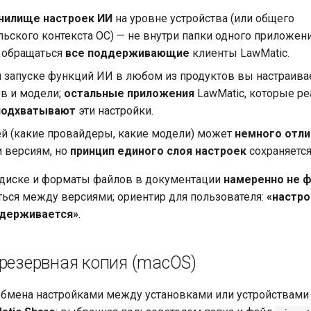
нилище настроек ИИ
на уровне устройства (или общего
ьского контекста ОС) — не внутри папки одного приложения
 обращаться
все поддерживающие
клиенты LawMatic.
 запуске функций ИИ в любом из продуктов вы настраива
в и модели;
остальные приложения
LawMatic, которые ре
подхватывают
эти настройки.
ей (какие провайдеры, какие модели) может
немного отли
и версиям, но
принцип единого слоя настроек
сохраняется
 диске и форматы файлов в документации
намеренно не 
ться между версиями; ориентир для пользователя:
«настро
ддерживается»
.
 резервная копия (macOS)
бмена настройками между установками или устройствами 