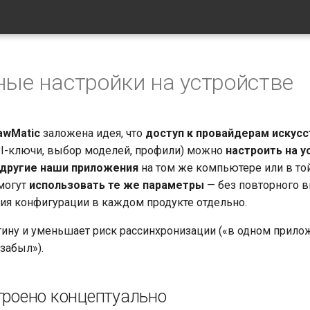
ные настройки на устройстве
awMatic
заложена идея, что
доступ к провайдерам искус
I-ключи, выбор моделей, профили) можно
настроить на у
другие наши приложения
на том же компьютере или в то
могут
использовать те же параметры
— без повторного в
ия конфигурации в каждом продукте отдельно.
тину и уменьшает риск рассинхронизации («в одном прил
забыл»).
строено концептуально