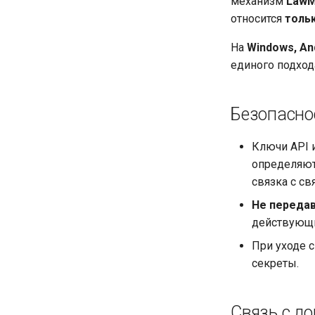
механизм
LawM
относится
толь
На
Windows, And
единого подход
Безопаснос
Ключи API 
определяю
связка с св
Не переда
действующи
При уходе с
секреты.
Связь с д