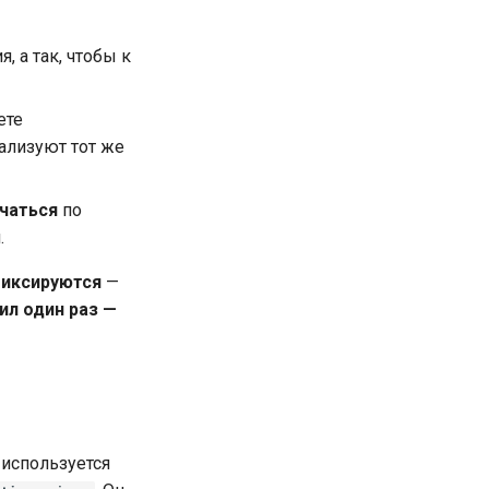
, а так, чтобы к
ете
ализуют тот же
чаться
по
.
фиксируются
—
ил один раз —
используется