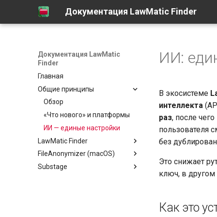
Документация LawMatic Finder
ИИ: еди
Документация LawMatic
Finder
Главная
Общие принципы
В экосистеме
L
Обзор
интеллекта
(AP
«Что нового» и платформы
раз
, после чего
ИИ — единые настройки
пользователя с
LawMatic Finder
без дублирован
FileAnonymizer (macOS)
Обзор
Это снижает ру
Substage
LawMatic Finder Lite
Обзор
ключ, в другом 
Быстрый старт
Обзор
Что нового
Установка и первый запуск
(macOS)
Как это у
Требования
Сводка
Файловый браузер