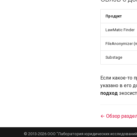
Продукт
LawMatic Finder
FileAnonymizer 
Substage
Если какое-то
указано в его 
подход
экосист
← Обзор разде
© 2013-2026 ООО "Лаборатория юридических исследований