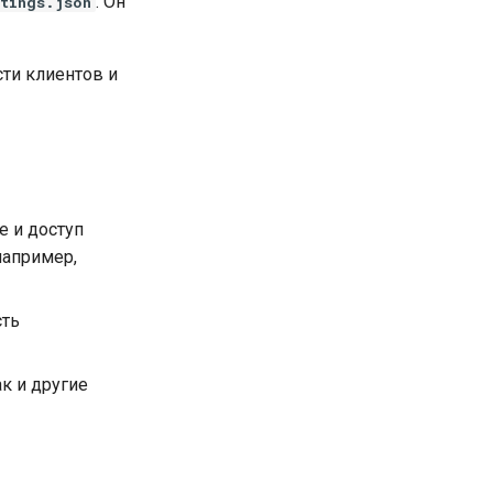
. Он
ttings.json
ти клиентов и
е и доступ
например,
сть
ак и другие