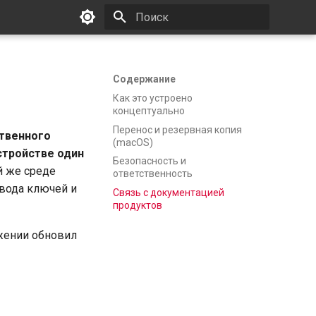
Инициализация поиска
Содержание
Как это устроено
концептуально
Перенос и резервная копия
ственного
(macOS)
стройстве один
Безопасность и
й же среде
ответственность
вода ключей и
Связь с документацией
продуктов
ожении обновил