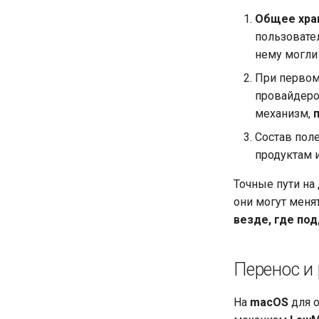
Архитектура
1.0.28 (11.04.2026)
База дела — для
Общее хра
Система поиска
1.0.21 (23.03.2026)
пользователя
пользовател
База данных
Чат с ИИ и настройки
нему могли
Обработка контента
При первом
AI и RAG
провайдеро
механизм,
Состав пол
продуктам 
Точные пути на
они могут меня
везде, где по
Перенос и
На
macOS
для о