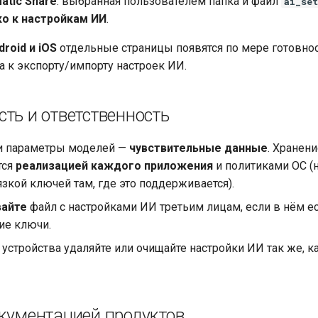
atic Share
: выбранная пользователем папка и файл
ai_se
ко к настройкам ИИ
.
roid и iOS
отдельные страницы появятся по мере готовнос
а к экспорту/импорту настроек ИИ.
ть и ответственность
и параметры моделей —
чувствительные данные
. Хранени
тся
реализацией каждого приложения
и политиками ОС (
язкой ключей там, где это поддерживается).
вайте
файл с настройками ИИ третьим лицам, если в нём е
е ключи.
 устройства удаляйте или очищайте настройки ИИ так же, к
окументацией продуктов